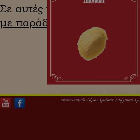
Σιμιγδάλι
Σε αυτές τις αξίες βασίζεται
με παράδοση
.
επικοινωνία /
όροι χρήσης
/
δήλωση χρ