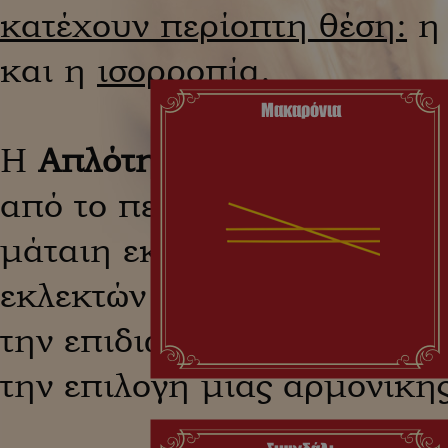
κατέχουν περίοπτη θέση:
και η
ισορροπία
.
Μακαρόνια
Η
Απλότητα
είναι η προτίμ
από το περιττό. Καθαρές γε
μάταιη εκζήτηση. Η
ποιότη
εκλεκτών προϊόντων, ενώ η
την επιδιωκόμενη διατροφ
την επιλογή μιας αρμονικής